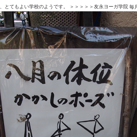
、とてもよい学校のようです。 ＞＞＞＞＞
友永ヨーガ学院
毎