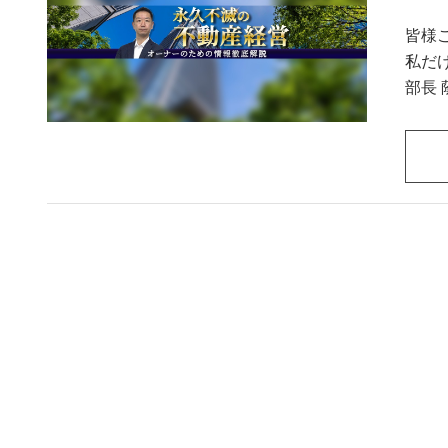
皆様
私だけで
部長 