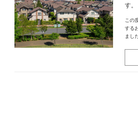
す。
この
する
ましたのでご
ない