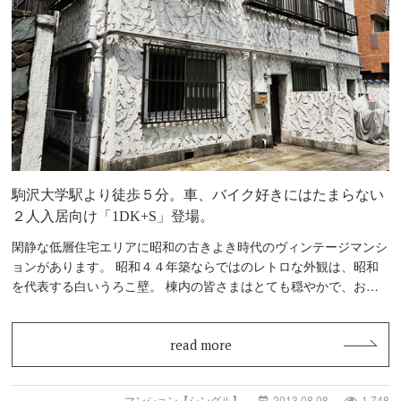
駒沢大学駅より徒歩５分。車、バイク好きにはたまらない
２人入居向け「1DK+S」登場。
閑静な低層住宅エリアに昭和の古きよき時代のヴィンテージマンシ
ョンがあります。 昭和４４年築ならではのレトロな外観は、昭和
を代表する白いうろこ壁。 棟内の皆さまはとても穏やかで、お子
様が嬉しそうに通…
read more
マンション【シングル】
2013.08.08
1,748