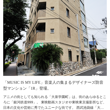
「MUSIC IS MY LIFE」音楽人の集まるデザイナーズ防音
型マンション「1R」登場。
アニメの街としても知られる「大泉学園町」は、街のあらゆるとこ
ろに「銀河鉄道999」。 東映動画スタジオや東映東京撮影所など、
日本の文化や芸術に秀でたユニークな街です。 西武池袋線「大泉