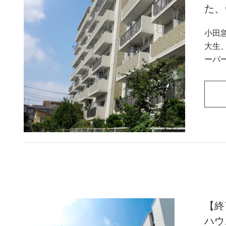
た、
小田急線「
大生
ーパ
など
【終
ハウ