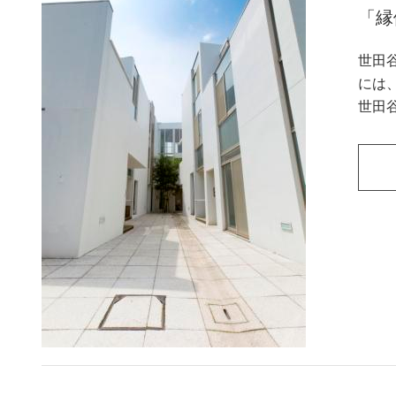
「縁
世田
には