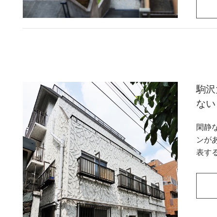
駒沢
ない
閑静
ンが
表す
しそ