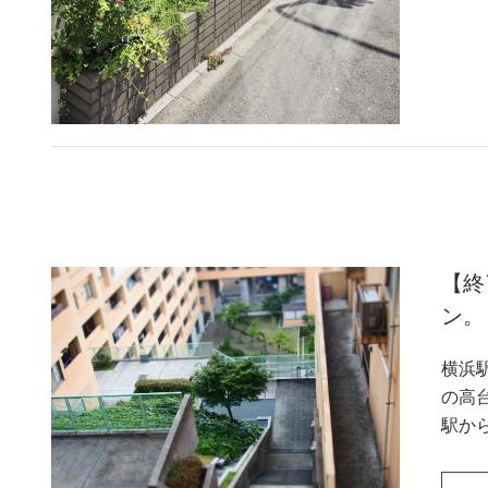
【終
ン。
横浜
の高台