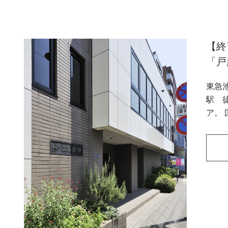
【終
「戸
東急
駅 徒歩5分。 昔ながら
ア。
で…