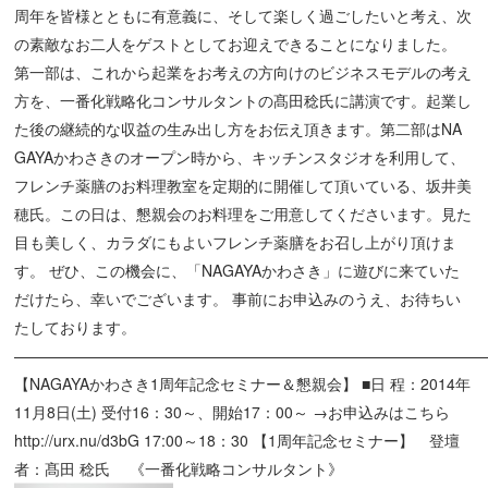
周年を皆様とともに有意義に、そして楽しく過ごしたいと考え、次
の素敵なお二人をゲストとしてお迎えできることになりました。
第一部は、これから起業をお考えの方向けのビジネスモデルの考え
方を、一番化戦略化コンサルタントの髙田稔氏に講演です。起業し
た後の継続的な収益の生み出し方をお伝え頂きます。第二部はNA
GAYAかわさきのオープン時から、キッチンスタジオを利用して、
フレンチ薬膳のお料理教室を定期的に開催して頂いている、坂井美
穂氏。この日は、懇親会のお料理をご用意してくださいます。見た
目も美しく、カラダにもよいフレンチ薬膳をお召し上がり頂けま
す。 ぜひ、この機会に、「NAGAYAかわさき」に遊びに来ていた
だけたら、幸いでございます。 事前にお申込みのうえ、お待ちい
たしております。
———————————————————————————————
【NAGAYAかわさき1周年記念セミナー＆懇親会】 ■日 程：2014年
11月8日(土) 受付16：30～、開始17：00～ →お申込みはこちら
http://urx.nu/d3bG
17:00～18：30 【1周年記念セミナー】 登壇
者：髙田 稔氏 《一番化戦略コンサルタント》