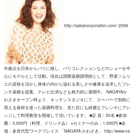
http://sakaicorporation.com/
2006
年拠点を日本からパリに移し、パリコレクションなどのショーを中
心にモデルとして活動。現在は国際薬膳調理師として、野菜ソムリ
エの資格を活かし身体の内から溢れる美しさや健康を追求したフレ
ンチ薬膳を提案。テレビ出演なども精力的に展開中。 NAGAYAか
わさきオープン時より、キッチンスタジオにて、スーパーで気軽に
買える食材を使った薬膳料理を、見た目にも綺麗なフレンチにアレ
ンジして料理教室を開催して頂いています。 ■定 員：50名 ■参加
費：3,000円（料理、ドリンク込） ※セミナーのみ：1,000円 ■会
場：多世代型ワークプレイス 「NAGAYA かわさき」
http://www.na