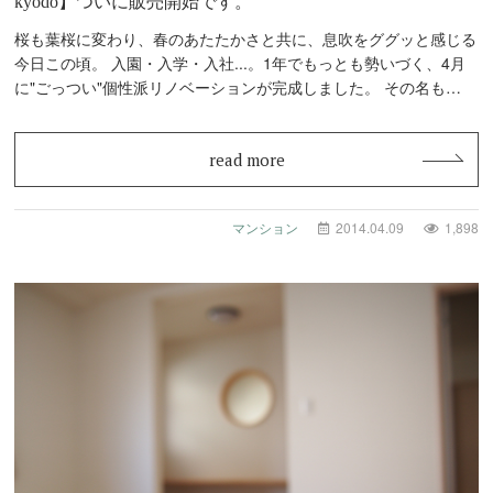
kyodo】ついに販売開始です。
桜も葉桜に変わり、春のあたたかさと共に、息吹をググッと感じる
今日この頃。 入園・入学・入社...。1年でもっとも勢いづく、4月
に"ごっつい"個性派リノベーションが完成しました。 その名も
「GA…
read more
マンション
2014.04.09
1,898